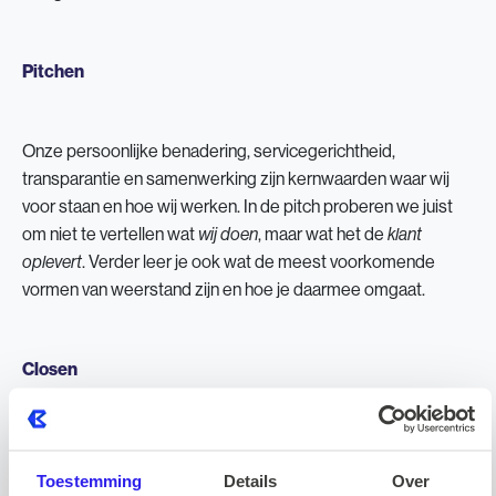
Pitchen
Onze persoonlijke benadering, servicegerichtheid,
transparantie en samenwerking zijn kernwaarden waar wij
voor staan en hoe wij werken. In de pitch proberen we juist
om niet te vertellen wat
, maar wat het de
wij doen
klant
. Verder leer je ook wat de meest voorkomende
oplevert
vormen van weerstand zijn en hoe je daarmee omgaat.
Closen
Om een vloeiende samenwerking te bevorderen is het van
belang dat er afspraken gemaakt worden voor in de
Toestemming
Details
Over