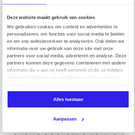
toekomst. Bijvoorbeeld het plannen van een meeting voor de
JobSpec waarbij duidelijk wordt wat de functie inhoud en wat
hiervoor het perfecte profiel is. Wist je dat er verschillende
Deze website maakt gebruik van cookies
handige technieken zijn om te
? Voorbeelden hiervan
closen
We gebruiken cookies om content en advertenties te
zijn fear of loss, het ‘ja’-ritme, alternative closing, stress
personaliseren, om functies voor social media te bieden
testing en direct closing. Als je hier nieuwsgierig naar bent,
en om ons websiteverkeer te analyseren. Ook delen we
nodigen we je graag uit bij ons op kantoor 😉
informatie over uw gebruik van onze site met onze
partners voor social media, adverteren en analyse. Deze
partners kunnen deze gegevens combineren met andere
Onderhandelen
informatie die u aan ze heeft verstrekt of die ze hebben
verzameld op basis van uw gebruik van hun services.
Natuurlijk wil je bij onderhandeling zoveel mogelijk ruimte
creëren om de beste deal te maken. Maar wat is nou een
Alles toestaan
goede deal? Veel mensen denken dat een zo hoog
mogelijke winst de beste deal is, maar dat zien wij niet zo! In
Aanpassen
zo een lose-win of een win-lose is één van de partijen niet
helemaal tevreden en dat resulteert op de lange termijn in