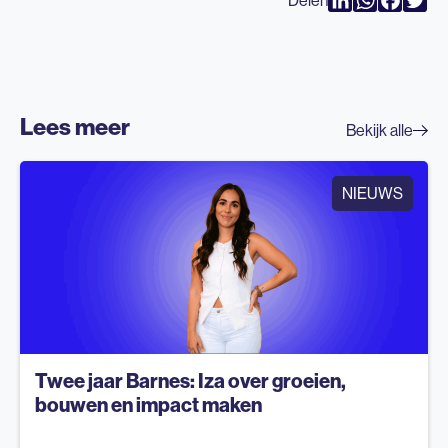
Delen
LinkedIn
WhatsAp
Faceb
Twi
Lees meer
Bekijk alle
NIEUWS
Twee jaar Barnes: Iza over groeien,
bouwen en impact maken