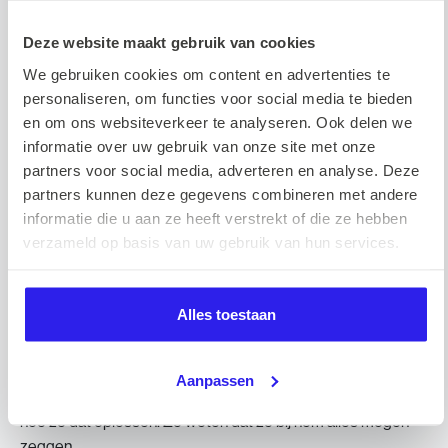
extra beloond.”
Deze website maakt gebruik van cookies
We gebruiken cookies om content en advertenties te
Niet micromanagen, maar vertrouwen
personaliseren, om functies voor social media te bieden
geven
en om ons websiteverkeer te analyseren. Ook delen we
informatie over uw gebruik van onze site met onze
partners voor social media, adverteren en analyse. Deze
partners kunnen deze gegevens combineren met andere
Als Teamlead kreeg Vigo de verantwoordelijkheid over Mees
informatie die u aan ze heeft verstrekt of die ze hebben
en Timo binnen het Testing-team. “Het mooiste is dat je ze
verzameld op basis van uw gebruik van hun services.
kunt helpen bij hun ontwikkeling en dat is bij iedereen anders.
De één had meer hulp nodig bij sales, de ander bij planning.
Het resultaat? Ze mochten uiteindelijk allebei mee op
Alles toestaan
incentive. Daar ben ik écht trots op.”
Zijn aanpak? “Veel in gesprek blijven. Geen
micromanagement.” Vigo gelooft in initiatief vanuit het team.
Aanpassen
Ze bespreken wat er nodig is, waar ze tegenaan lopen en
hoe ze dat oplossen. Ze weten dat ze bij hem alles mogen
zeggen.