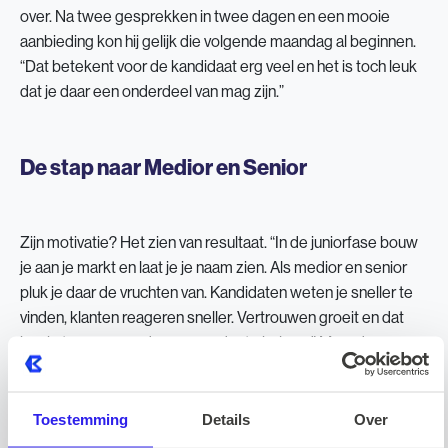
over. Na twee gesprekken in twee dagen en een mooie
aanbieding kon hij gelijk die volgende maandag al beginnen.
“Dat betekent voor de kandidaat erg veel en het is toch leuk
dat je daar een onderdeel van mag zijn.”
De stap naar Medior en Senior
Zijn motivatie? Het zien van resultaat. “In de juniorfase bouw
je aan je markt en laat je je naam zien. Als medior en senior
pluk je daar de vruchten van. Kandidaten weten je sneller te
vinden, klanten reageren sneller. Vertrouwen groeit en dat
kun je teruggeven door ze verder te helpen.” Maar de
grootste motivatie voor Vigo lag ergens anders: “Het vetste
vind ik managen. Ik wist al vroeg dat ik die kant op wilde. En
het mooie bij Barnes is: als je je targets haalt, mag je die
Toestemming
Details
Over
verantwoordelijkheid ook pakken. En wordt je ook nog eens