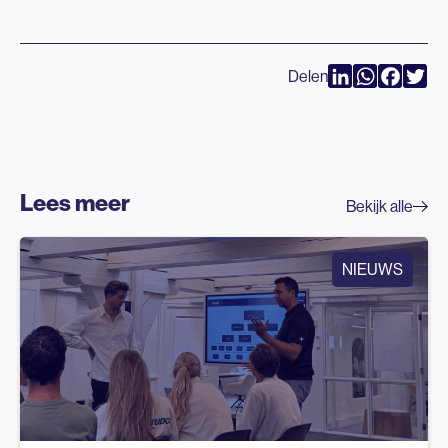
Delen
LinkedIn
WhatsAp
Faceb
Twi
Lees meer
Bekijk alle
NIEUWS