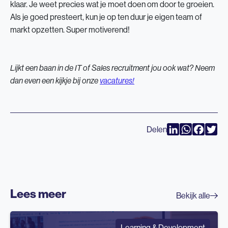
klaar. Je weet precies wat je moet doen om door te groeien.
Als je goed presteert, kun je op ten duur je eigen team of
markt opzetten. Super motiverend!
Lijkt een baan in de IT of Sales recruitment jou ook wat? Neem
dan even een kijkje bij onze
vacatures!
Delen
LinkedIn
WhatsAp
Faceb
Twi
Lees meer
Bekijk alle
Learning & Development