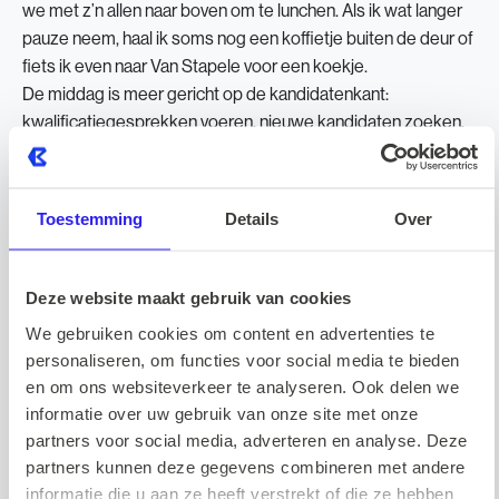
we met z’n allen naar boven om te lunchen. Als ik wat langer
pauze neem, haal ik soms nog een koffietje buiten de deur of
fiets ik even naar Van Stapele voor een koekje.
De middag is meer gericht op de kandidatenkant:
kwalificatiegesprekken voeren, nieuwe kandidaten zoeken,
berichten uitsturen en opvolgen. Aan het eind van de dag zet
ik m’n bellijst klaar voor de volgende ochtend, zodat ik
meteen kan starten met sales.
Toestemming
Details
Over
Wat is jouw hoogtepunt tijdens de
Deze website maakt gebruik van cookies
eerste maanden?
We gebruiken cookies om content en advertenties te
personaliseren, om functies voor social media te bieden
en om ons websiteverkeer te analyseren. Ook delen we
Ik merk dat ik elke week groei. Dit is mijn eerste baan waarin
informatie over uw gebruik van onze site met onze
ik actief met sales bezig ben, en ik ben erachter gekomen
partners voor social media, adverteren en analyse. Deze
dat ik het echt een leuk spelletje vind. En als je dan ook door
partners kunnen deze gegevens combineren met andere
hebt dat je er merkbaar beter in wordt, maakt dat het
informatie die u aan ze heeft verstrekt of die ze hebben