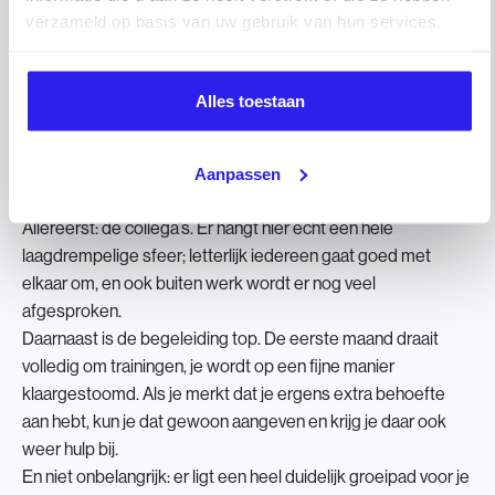
verzameld op basis van uw gebruik van hun services.
natuurlijk alleen maar leuker.
Alles toestaan
Waarom zou jij mensen aanraden
om bij Barnes te komen werken?
Aanpassen
Allereerst: de collega’s. Er hangt hier echt een hele
laagdrempelige sfeer; letterlijk iedereen gaat goed met
elkaar om, en ook buiten werk wordt er nog veel
afgesproken.
Daarnaast is de begeleiding top. De eerste maand draait
volledig om trainingen, je wordt op een fijne manier
klaargestoomd. Als je merkt dat je ergens extra behoefte
aan hebt, kun je dat gewoon aangeven en krijg je daar ook
weer hulp bij.
En niet onbelangrijk: er ligt een heel duidelijk groeipad voor je