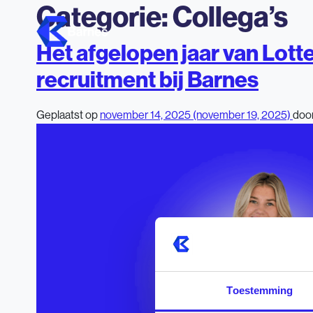
Categorie:
Collega’s
Het afgelopen jaar van Lotte
recruitment bij Barnes
Geplaatst op
november 14, 2025
(november 19, 2025)
doo
Toestemming