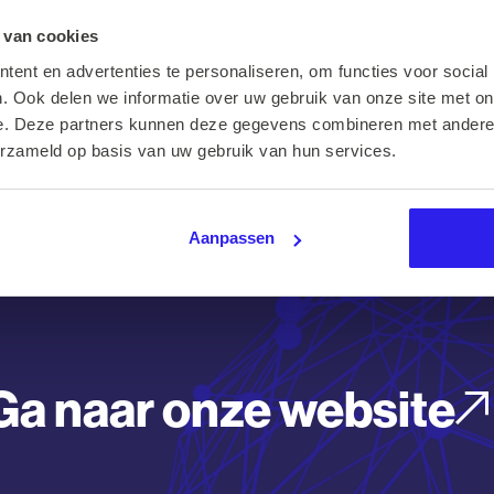
 van cookies
ent en advertenties te personaliseren, om functies voor social
. Ook delen we informatie over uw gebruik van onze site met on
eeuwarden, werkervaring in de horeca en stage gelopen in een
e. Deze partners kunnen deze gegevens combineren met andere i
 hotels en horeca en dat het ook in vormen van sales of
erzameld op basis van uw gebruik van hun services.
 puzzelstukjes in elkaar. Ze waardeert het
pen jaar van Lotte: van hospitality naar recruitment bij Barnes
Aanpassen
Ga naar onze website