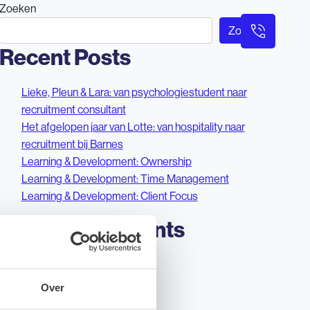
Zoeken
Zoeken
Barnes Tech
Barnes Sales
Over ons
Recent Posts
Lieke, Pleun & Lara: van psychologiestudent naar
recruitment consultant
Het afgelopen jaar van Lotte: van hospitality naar
recruitment bij Barnes
Learning & Development: Ownership
Learning & Development: Time Management
Learning & Development: Client Focus
Recent Comments
Geen reacties om weer te geven.
Over