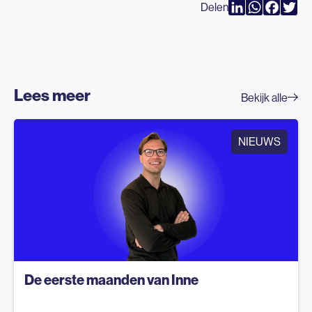
Delen
LinkedIn
WhatsAp
Faceb
Twi
Lees meer
Bekijk alle
NIEUWS
De eerste maanden van Inne