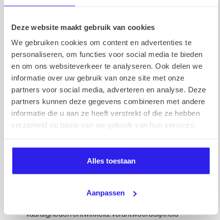
Deze website maakt gebruik van cookies
We gebruiken cookies om content en advertenties te
personaliseren, om functies voor social media te bieden
Eerste werkdag
en om ons websiteverkeer te analyseren. Ook delen we
informatie over uw gebruik van onze site met onze
Met gezonde spanning begon Lotte een jaar
partners voor social media, adverteren en analyse. Deze
geleden aan haar eerste werkdag, samen met nog
partners kunnen deze gegevens combineren met andere
twee andere starters. Dat was precies op het
informatie die u aan ze heeft verstrekt of die ze hebben
driejarig bestaan van Barnes, dat gevierd werd bij
verzameld op basis van uw gebruik van hun services.
REM Amsterdam. Door het warme ontvangst en de
leuke klik met collega’s wist ze meteen dat het
goed zat.
Alles toestaan
3 belangrijkste skills
Aanpassen
In haar tijd bij Barnes heeft Lotte drie belangrijke
vaardigheden ontwikkeld:
verantwoordelijkheid