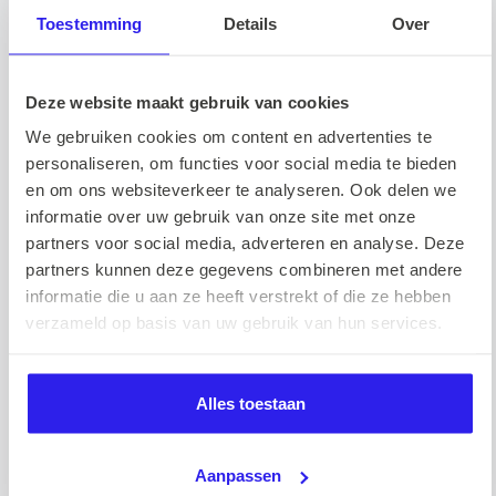
graag samen successen viert en elkaar stimuleert om het
Toestemming
Details
Over
beste uit zichzelf te halen. Zelf pak ik verschillende dingen op
binnen Barnes, waardoor ik mij inmiddels echt als een
Deze website maakt gebruik van cookies
verbindende duizendpoot zie. Collega’s kunnen altijd bij mij
terecht!
We gebruiken cookies om content en advertenties te
personaliseren, om functies voor social media te bieden
en om ons websiteverkeer te analyseren. Ook delen we
Vooruitblik
informatie over uw gebruik van onze site met onze
partners voor social media, adverteren en analyse. Deze
partners kunnen deze gegevens combineren met andere
Mijn doel is om Barnes verder te laten groeien met nog meer
informatie die u aan ze heeft verstrekt of die ze hebben
verzameld op basis van uw gebruik van hun services.
enthousiaste en leuke collega’s! 💪 Samen bouwen aan een
team waarin iedereen zich thuis voelt en de ruimte krijgt om
het beste uit zichzelf te halen, geeft mij enorm veel energie!
Alles toestaan
Tips voor nieuwe collega’s
Aanpassen