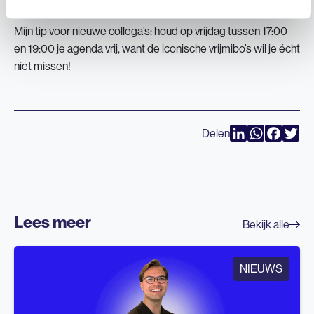
Mijn tip voor nieuwe collega’s: houd op vrijdag tussen 17:00
en 19:00 je agenda vrij, want de iconische vrijmibo’s wil je écht
niet missen!
Delen
LinkedIn
WhatsAp
Faceb
Twi
Lees meer
Bekijk alle
NIEUWS