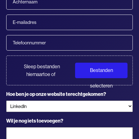
(Vereist)
E-
mailadres
(Vereist)
Telefoonnummer
CV/Motivatie
Sleep bestanden
Bestanden
hiernaartoe of
selecteren
Hoe ben je op onze website terechtgekomen?
Wil je nog iets toevoegen?