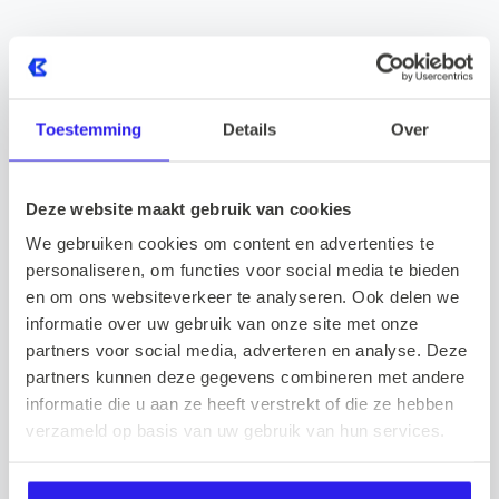
info@barnes.nl
020 4572699
Toestemming
Details
Over
Vraag
Deze website maakt gebruik van cookies
We gebruiken cookies om content en advertenties te
Beschikbaar voor een stage van 24-40 uur per
personaliseren, om functies voor social media te bieden
week;
en om ons websiteverkeer te analyseren. Ook delen we
Startdatum in overleg;
informatie over uw gebruik van onze site met onze
Student in de richting van HRM, Commerciële
partners voor social media, adverteren en analyse. Deze
Economie, Onderneming & Retail Management,
partners kunnen deze gegevens combineren met andere
Bedrijfskunde, Psychologie of vergelijkbaar;
informatie die u aan ze heeft verstrekt of die ze hebben
Sociaal en communicatief sterk;
verzameld op basis van uw gebruik van hun services.
Commerciële instelling en een ondernemende
mindset;